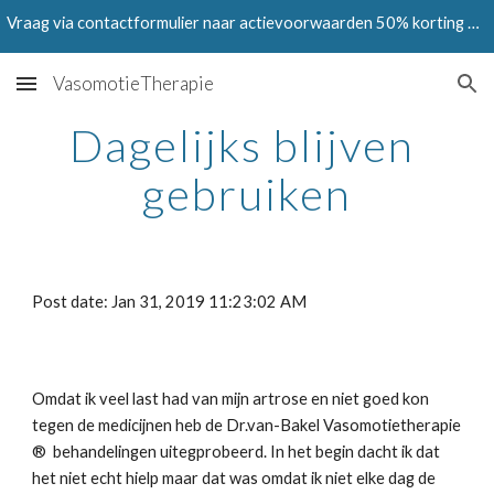
Vraag via contactformulier naar actievoorwaarden 50% korting op Testen in juni en juli 2024
Skip to main content
Skip to navigation
VasomotieTherapie
Dagelijks blijven 
gebruiken
Post date: Jan 31, 2019 11:23:02 AM
Omdat ik veel last had van mijn artrose en niet goed kon 
tegen de medicijnen heb de Dr.van-Bakel Vasomotietherapie 
®  behandelingen uitegprobeerd. In het begin dacht ik dat 
het niet echt hielp maar dat was omdat ik niet elke dag de 