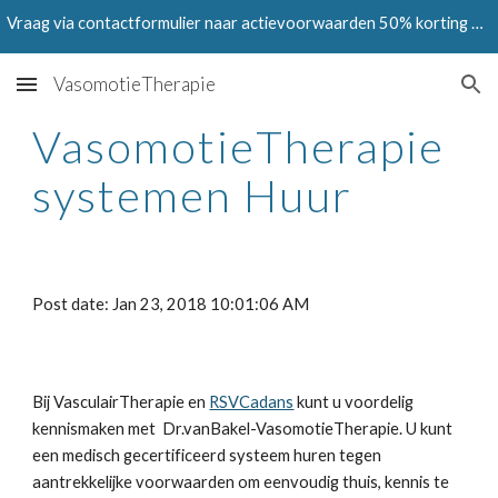
Vraag via contactformulier naar actievoorwaarden 50% korting op Testen in juni en juli 2024
Skip to main content
Skip to navigation
VasomotieTherapie
VasomotieTherapie 
systemen Huur
Post date: Jan 23, 2018 10:01:06 AM
Bij VasculairTherapie en 
RSVCadans
 kunt u voordelig 
kennismaken met  Dr.vanBakel-VasomotieTherapie. U kunt 
een medisch gecertificeerd systeem huren tegen 
aantrekkelijke voorwaarden om eenvoudig thuis, kennis te 