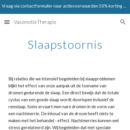
Vraag via contactformulier naar actievoorwaarden 50% korting op Testen in juni en juli 2024
Skip to main content
Skip to navigation
VasomotieTherapie
Slaapstoornis
Bij relaties die we intensief begeleiden bij slaapproblemen 
blijkt het effect van onze aanpak uit de toename van 
dromen gedurende de slaap. Een direct bewijs dat de totale 
cyclus van een goede slaap wordt doorlopen inclusief de 
remslaap. Soms ervaart men nare dromen in de vorm van 
een nachtmerrie. De inhoud van de droom heeft niets te 
maken met het behandel - effect. Nachtmerries kunnen wel 
stress gerelateerd zijn. Wij begeleiden dat met speciale 