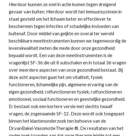
Hierdoor kunnen ze snel in actie komen tegen dreigend 
gevaar van buiten. Hierdoor wordt het immuunsysteem in 
staat gesteld om het lichaam beter en effectiever te 
beschermen tegen infecties of schadelijke invloeden van 
buitenaf. Door middel van geijkte en overal ter wereld 
beschikbare meetinstrumenten kunnen we tegenwoordig de 
levenskwaliteit meten die mede door onze gezondheid 
bepaald wordt. Een van deze meetinstrumenten is de 
vragenlijst SF-36 die uit 8 subschalen en in totaal 36 vragen 
over meerdere aspecten van onze gezondheid bestaat. Bij 
deze acht aspecten gaat het om vitaliteit, fysiek 
functioneren, lichamelijke pijn, algemene ervaring van de 
eigen gezondheid, rolfunctioneren fysiek, rolfunctioneren 
emotioneel, sociaal functioneren en geestelijke gezondheid. 
Er bestaat ook een kortere versie met slechts twaalf 
vragen, de zogenaamde SF-12. Deze wordt ook toegepast 
binnen het klantenonderzoek ten behoeve van de 
Dr.vanBakel-VasomotieTherapie ®. De resultaten van het 
onderzoek toonden aan dat onze therapie leidde tot een 