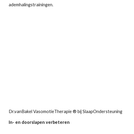
ademhalingstrainingen.
Dr.vanBakel VasomotieTherapie ® bij SlaapOndersteuning
In- en doorslapen verbeteren