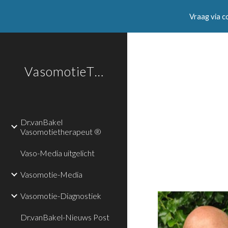
Vraag via c
Sk
VasomotieTherapie
Dr.vanBakel
Vasomotietherapeut ®
Vaso-Media uitgelicht
Vasomotie-Media
Vasomotie-Diagnostiek
Dr.vanBakel-Nieuws Post