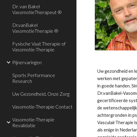
Dr. van Bakel
VasomotieTherapeut ®
Dr.vanBakel
VasomotieTherapie ®
Fysische Vaat Therapie of
Vasomotie-Therapie
Pijnervaringen
Uw gezondheid en le
Sports Performance
werken met gepatent
Research
in goede handen. Sin
Dr.vanBakel-Vasomo
Uw Gezondheid, Onze Zorg
gecertificeerde sys
Vasomotie-Therapie Contact
de wetenschappelijk
achtergronden in ps
Vasomotie-Therapie
VasculairTherapie is
Revalidatie
als enige in Nederla