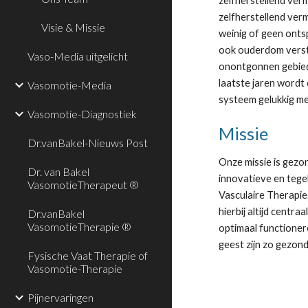
zelfherstellend ver
zelfherstellend verm
Visie & Missie
weinig of geen onts
ook ouderdom versto
Vaso-Media uitgelicht
onontgonnen gebied, 
laatste jaren wordt 
Vasomotie-Media
systeem gelukkig m
Vasomotie-Diagnostiek
Missie
Dr.vanBakel-Nieuws Post
Onze missie is gezo
Dr. van Bakel
innovatieve en tegel
VasomotieTherapeut ®
Vasculaire Therapie
hierbij altijd centr
Dr.vanBakel
VasomotieTherapie ®
optimaal functioner
geest zijn zo gezond 
Fysische Vaat Therapie of
Vasomotie-Therapie
Pijnervaringen