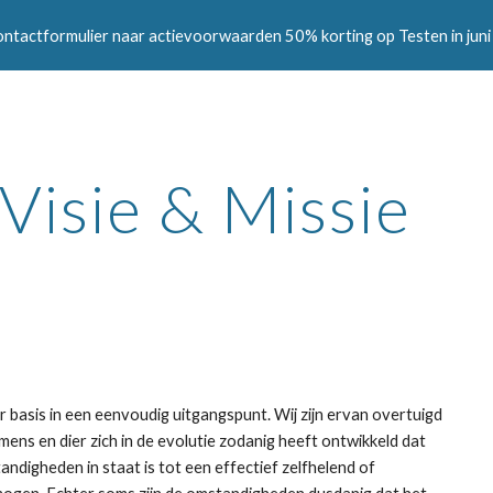
ontactformulier naar actievoorwaarden 50% korting op Testen in juni 
ip to main content
Skip to navigat
Visie & Missie
r basis in een eenvoudig uitgangspunt. Wij zijn ervan overtuigd 
mens en dier zich in de evolutie zodanig heeft ontwikkeld dat 
andigheden in staat is tot een effectief zelfhelend of 