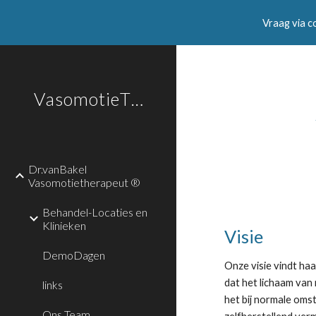
Vraag via c
Sk
VasomotieTherapie
Dr.vanBakel
Vasomotietherapeut ®
Behandel-Locaties en
Klinieken
Visie
DemoDagen
Onze visie vindt haa
dat het lichaam van 
links
het bij normale omst
Ons Team