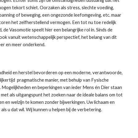
mogen. Echter soms zijn de omstandigheden dusdanig dat het 
ogen tekort schiet. Oorzaken als stress, slechte voeding, 
panning of beweging, een ongezonde leefomgeving, etc. maar 
ren het zelfherstellend vermogen. Een tot nu toe redelijk 
de Vasomotie speelt hier een belangrijke rol in. Sinds de 
ook vanuit wetenschappelijk perspectief, het belang van dit 
eer en meer onderkend. 
ndheid en herstel bevorderen op een moderne, verantwoorde, 
ijkertijd  pragmatische manier, met behulp van Fysische 
. Mogelijkheden en beperkingen van ieder Mens én Dier staan 
aal met als uitgangspunt het zoeken naar de ideale balans om tot 
en en welzijn te komen zonder bijwerkingen. Uw lichaam en 
als u dat wil. Wij kunnen u helpen bij de verbetering.